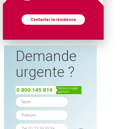
Contacter la résidence
Demande
urgente ?
service & appel
0 800 145 819
gratuits