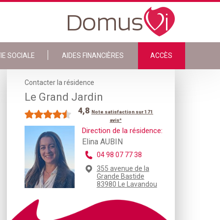
IE SOCIALE
AIDES FINANCIÈRES
ACCÈS
Contacter la résidence
Le Grand Jardin
4,8
Note satisfaction sur 171
avis*
Direction de la résidence:
Elina AUBIN
04 98 07 77 38
355 avenue de la
Grande Bastide
83980 Le Lavandou