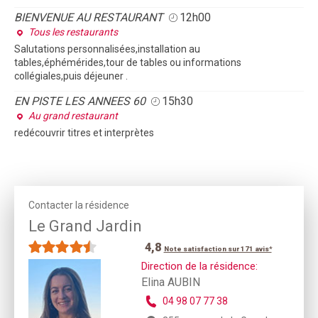
BIENVENUE AU RESTAURANT
12h00
Tous les restaurants
Salutations personnalisées,installation au
tables,éphémérides,tour de tables ou informations
collégiales,puis déjeuner .
EN PISTE LES ANNEES 60
15h30
Au grand restaurant
redécouvrir titres et interprètes
Contacter la résidence
Le Grand Jardin
4,8
Note satisfaction sur 171 avis*
Direction de la résidence:
Elina AUBIN
04 98 07 77 38