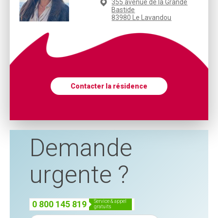
355 avenue de la Grande
Bastide
83980 Le Lavandou
Contacter la résidence
Demande
urgente ?
service & appel
0 800 145 819
gratuits