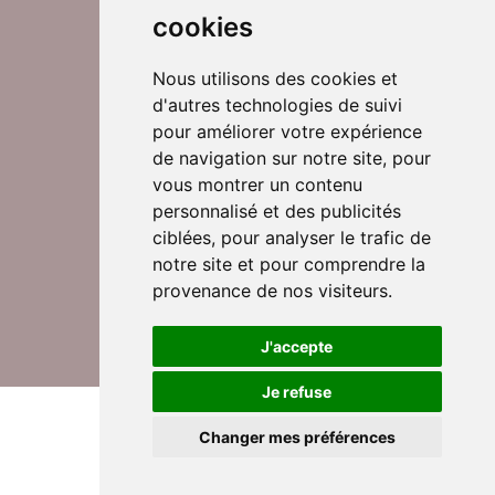
cookies
Nous utilisons des cookies et
d'autres technologies de suivi
Suivez-nous sur Twitter
pour améliorer votre expérience
de navigation sur notre site, pour
vous montrer un contenu
personnalisé et des publicités
Rejoignez nos équipes
ciblées, pour analyser le trafic de
notre site et pour comprendre la
provenance de nos visiteurs.
Nous contacter
J'accepte
Je refuse
© DomusVi 2026
Mentions légales
Changer mes préférences
Données personnelles et cookies
Lexique