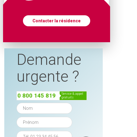
Contacter la résidence
Demande
urgente ?
service & appel
0 800 145 819
gratuits