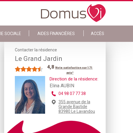
IE SOCIALE
AIDES FINANCIÈRES
ACCÈS
Contacter la résidence
Le Grand Jardin
4,8
Note satisfaction sur 171
avis*
Direction de la résidence:
Elina AUBIN
04 98 07 77 38
355 avenue de la
Grande Bastide
83980 Le Lavandou