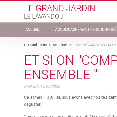
Skip to main content
LE GRAND JARDIN
LE LAVANDOU
ACCUEIL
ACCOMPAGNEMENT PERSONNALISÉ
Le Grand Jardin
>
Actualités
>
ET SI ON "COMPOTAIT ENSEM
ET SI ON "COM
ENSEMBLE "
Publiée le
15/07/2025
Ce samedi 13 juillet, nous avons avec nos réside
déguster.
Voici en image et en quelques mots" la recette" d'u