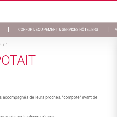
CONFORT, ÉQUIPEMENT & SERVICES HÔTELIERS
V
BLE "
POTAIT
nts accompagnés de leurs proches, "compoté" avant de
ne après midi culinaire réussie :